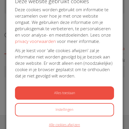
Deze website gebruikt cookies
Deze cookies worden gebruikt om informatie te
verzamelen over hoe je met onze website
omgaat. We gebruiken deze informatie om je
gebruiksgemak te verbeteren, te personaliseren
Geen activiteit gekozen
en voor analyse- en meetdoeleinden. Lees onze
privacy voorwaarden
voor meer informatie.
Deelnemer
Actietitel
Lid van
Als je kiest voor 'alle cookies afwijzen' zal je
informatie niet worden gevolgd bij je bezoek aan
Dé
Dé Naaimadammen sewing
Dé Na
deze website. Er wordt alleen een (noodzakelijke)
cookie in je browser geplaatst om te onthouden
Naaimadammen
to Diabeatit
Emma Roelans
Samen sterk: Emma voor
dat je niet gevolgd wilt worden.
Hippo & Friends
Jelle
Hippo Sleutelhangers voor
Alles toestaan
Vervloessem
Diabetes
Instellingen
Alle cookies afwijzen
Meld je aan voor de nieuwsbrief