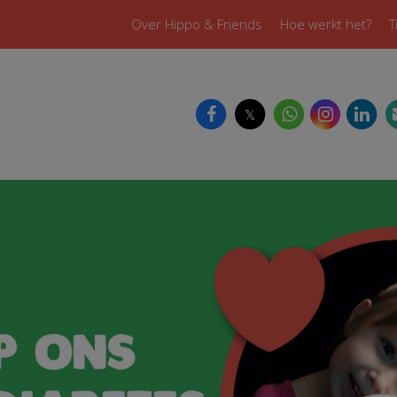
Over Hippo & Friends
Hoe werkt het?
T
𝕏