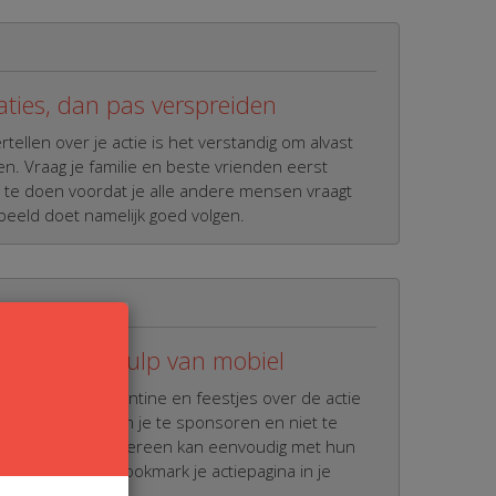
aties, dan pas verspreiden
tellen over je actie is het verstandig om alvast
n. Vraag je familie en beste vrienden eerst
 te doen voordat je alle andere mensen vraagt
eeld doet namelijk goed volgen.
en en met hulp van mobiel
ereniging, in de kantine en feestjes over de actie
ag ze dan direct om je te sponsoren en niet te
Boter bij de vis! Iedereen kan eenvoudig met hun
n en doneren. Bookmark je actiepagina in je
iel.