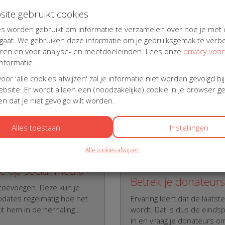
site gebruikt cookies
s worden gebruikt om informatie te verzamelen over hoe je met
aat. We gebruiken deze informatie om je gebruiksgemak te verbe
n
Tip 6
eren en voor analyse- en meetdoeleinden. Lees onze
privacy voo
ntacten die elkaar kennen.
nformatie.
Promoot jouw actie
ank in deze groep de mensen
 voor 'alle cookies afwijzen' zal je informatie niet worden gevolgd bi
psleden dat zien. Hierdoor
Jouw pagina heeft een uni
bsite. Er wordt alleen een (noodzakelijke) cookie in je browser g
voelen en je actie zullen
telefoon, zet ‘m in je e-ma
n dat je niet gevolgd wilt worden.
de sportschool of lokale k
op jouw donatieformulier ui
Alles toestaan
Instellingen
Alle cookies afwijzen
Tip 8
ze op social media
Betrek je donateurs 
 toevoegen. Deze kun je
updates regelmatig hoe het
Ervaring leert dat de laat
zit hem in de herhaling…
wordt. Dat is dus de eindspr
in en vraag je donateurs om