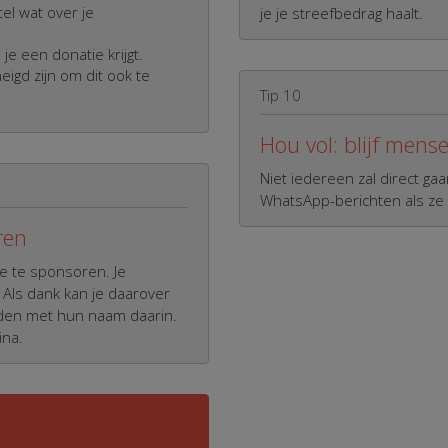
el wat over je
je je streefbedrag haalt.
e een donatie krijgt.
igd zijn om dit ook te
Tip 10
Hou vol: blijf mens
Niet iedereen zal direct g
WhatsApp-berichten als ze
ren
e te sponsoren. Je
 Als dank kan je daarover
iden met hun naam daarin.
ina.