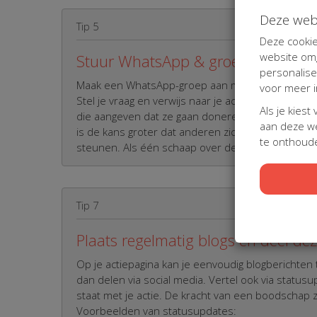
Deze web
Tip 5
Deze cookie
website omg
Stuur WhatsApp & groepsberichte
personalis
Maak een WhatsApp-groep aan met veel van je co
voor meer i
Stel je vraag en verwijs naar je actiepagina. Bed
Als je kiest
die aangeven dat ze gaan doneren zodat alle groe
aan deze we
is de kans groter dat anderen zich ook betrokken 
te onthoude
steunen. Als één schaap over de dam is...
Tip 7
Plaats regelmatig blogs en deel de
Op je actiepagina kan je eenvoudig blogberichten
dan delen via social media. Vertel ook via status
staat met je actie. De kracht van een boodschap 
Voorbeelden van statusupdates: