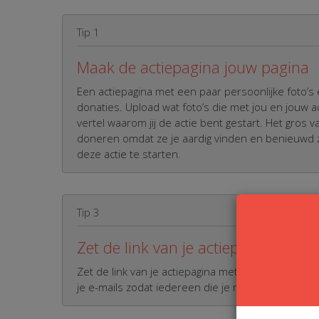
Tip 1
Maak de actiepagina jouw pagina
Een actiepagina met een paar persoonlijke foto’s
donaties. Upload wat foto’s die met jou en jouw 
vertel waarom jij de actie bent gestart. Het gros v
doneren omdat ze je aardig vinden en benieuwd z
deze actie te starten.
Tip 3
Zet de link van je actiepagina onder
Zet de link van je actiepagina met oproep onder 
je e-mails zodat iedereen die je mailt de actie ziet