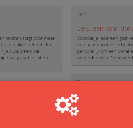
Tip 2
Eerst een paar don
 en teksten zorgt voor meer
Voordat je iedereen gaat ver
actie te maken hebben. En
een paar donaties te hebbe
an je supporters zal
persoonlijk om een donatie
ijn naar jouw besluit om
om te doneren. Goed voorb
Tip 4
Mondeling overtuig
 al je mails
Vertel op je werk, school, v
je naam/handtekening in al
die je bent gestart. En vra
.
wachten tot ze thuis zijn. 
smartphone je actie bekijke
internetbrowser van je mob