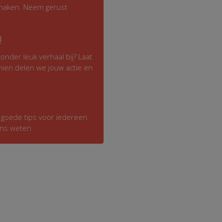
e maken. Neem gerust
!
onder leuk verhaal bij? Laat
hien delen we jouw actie en
g goede tips voor iedereen.
ons weten.