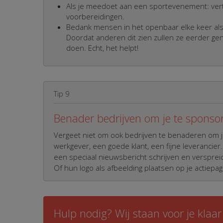
Als je meedoet aan een sportevenement: vert
voorbereidingen.
Bedank mensen in het openbaar elke keer als j
Doordat anderen dit zien zullen ze eerder gene
doen. Echt, het helpt!
Tip 9
Benader bedrijven om je te sponso
Vergeet niet om ook bedrijven te benaderen om j
werkgever, een goede klant, een fijne leverancier.
een speciaal nieuwsbericht schrijven en verspre
Of hun logo als afbeelding plaatsen op je actiepag
Hulp nodig? Wij staan voor je klaar