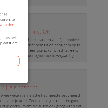
 onze
teren, te
rwaarden
pagina overal met QR
j je bezoek
eke QR code. Laat hem scannen vanaf je mobiele
eplaatst om
ilhandtekening, of print hem uit en hang hem op in
roeg. Iedereen die hem scant, komt rechtstreeks
t. Super handig voor bijvoorbeeld verjaardagen!
bij je eindsprint!
ste twee weken van je actie het meeste gedoneerd
int voor je actie. Zet dan ook je eindsprint goed
 hulp daarbij. Want die zullen ook graag willen dat