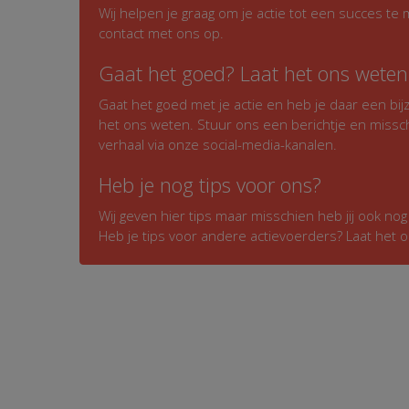
Wij helpen je graag om je actie tot een succes t
contact met ons op.
Gaat het goed? Laat het ons weten
Gaat het goed met je actie en heb je daar een bijz
het ons weten. Stuur ons een berichtje en missc
verhaal via onze social-media-kanalen.
Heb je nog tips voor ons?
Wij geven hier tips maar misschien heb jij ook no
Heb je tips voor andere actievoerders? Laat het 