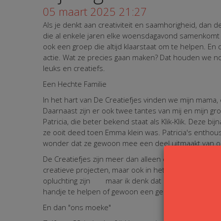
05 maart 2025 21:27
Als je denkt aan creativiteit en saamhorigheid, dan d
die al enkele jaren elke woensdagavond samenkomt om
ook een groep die altijd klaarstaat om te helpen. E
actie. Wat ze precies gaan maken? Dat houden we no
leuks en creatiefs.
Een Hechte Familie
In het hart van De Creatiefjes vinden we mijn mama,
Daarnaast zijn er ook twee tantes van mij en mijn g
Patricia, die beter bekend staat als Klik-Klik. Deze b
ze ooit deed toen Emma klein was. Patricia's enthou
wonder dat ze gewoon mee een deel uitmaakt van on
De Creatiefjes zijn meer dan alleen een haakgroep; ze
creatieve projecten, maar ook in het leven. Af en t
opluchting zijn
maar ik denk dat dit geldt voor vel
handje te helpen of gewoon een gezellige avond sam
En dan "ons moeke"