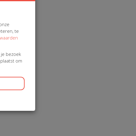
 onze
teren, te
rwaarden
j je bezoek
eplaatst om