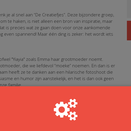
enk je al snel aan “De Creatiefjes”. Deze bijzondere groep,
 te haken, is niet alleen een bron van inspiratie, maar
n dat is precies wat ze gaan doen voor onze aankomende
g even spannend! Maar één ding is zeker: het wordt iets
 ofwel "Yiayia" zoals Emma haar grootmoeder noemt.
rootmoeder, die we liefdevol “moeke” noemen. En dan is er
ijnaam heeft ze te danken aan een hilarische fotoshoot die
siasme en humor zijn aanstekelijk, en het is dan ook geen
ze familie.
 zijn een hechte groep die elkaar steunt, niet alleen in
oe eens goed kunnen klagen en zagen tegen elkaar kan een
e onder ons. Ze zijn altijd bereid om te luisteren, een
en door te brengen. Dat maakt hen zo speciaal!