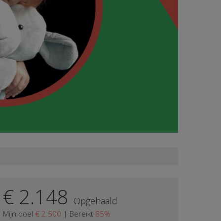
€ 2.148
Opgehaald
Mijn doel
€ 2.500
|
Bereikt
85%