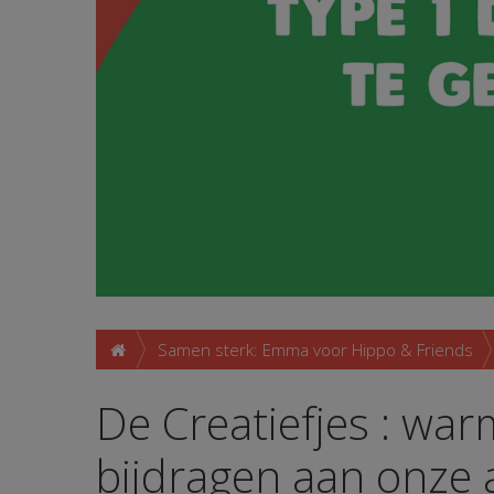
Samen sterk: Emma voor Hippo & Friends
De Creatiefjes : war
bijdragen aan onze 