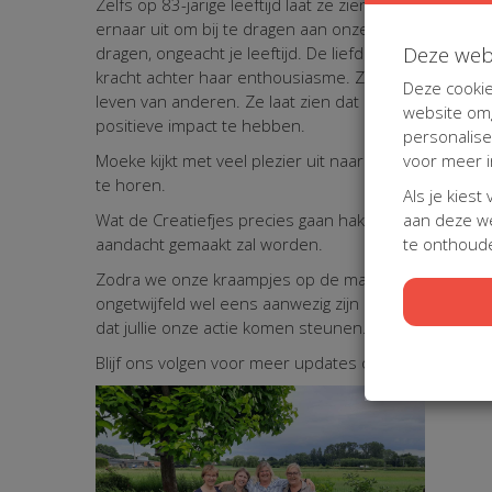
Zelfs op 83-jarige leeftijd laat ze zien dat je nooit te
ernaar uit om bij te dragen aan onze actie. Ze is er v
Deze web
dragen, ongeacht je leeftijd. De liefde voor haar kin
kracht achter haar enthousiasme. Ze gelooft dat elke
Deze cookie
leven van anderen. Ze laat zien dat betrokkenheid ge
website omg
positieve impact te hebben.
personalis
voor meer i
Moeke kijkt met veel plezier uit naar de woensdagavon
te horen.
Als je kiest
aan deze we
Wat de Creatiefjes precies gaan haken, dat blijft no
te onthoude
aandacht gemaakt zal worden.
Zodra we onze kraampjes op de marktjes opzetten, z
ongetwijfeld wel eens aanwezig zijn om te komen help
dat jullie onze actie komen steunen.
Blijf ons volgen voor meer updates over wat De Crea