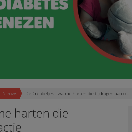
Nieuws
De Creatiefjes : warme harten die bijdragen aan onze actie
me harten die
actie