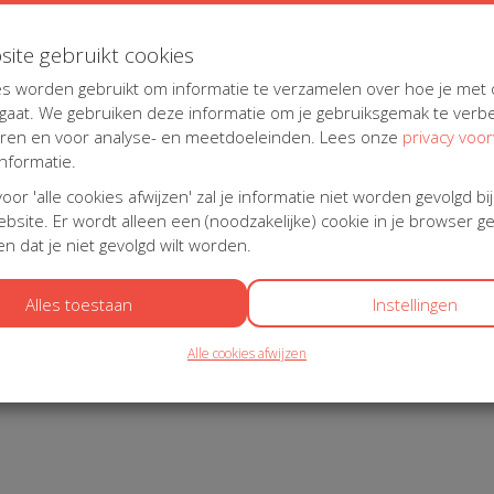
 oud bent om betrokken te zijn bij mooie initiatieven. Ze kijkt
an overtuigd dat het belangrijk is om een steentje bij te
site gebruikt cookies
deren, kleinkinderen en achterkleinkinderen is de drijvende
 bijdrage, hoe klein ook, een verschil kan maken in het
s worden gebruikt om informatie te verzamelen over hoe je met
en grenzen kent en dat het nooit te laat is om een
aat. We gebruiken deze informatie om je gebruiksgemak te verbe
eren en voor analyse- en meetdoeleinden. Lees onze
privacy voo
nformatie.
den met De Creatiefjes en je voelt dat ze blij is om erbij
 voor 'alle cookies afwijzen' zal je informatie niet worden gevolgd bi
bsite. Er wordt alleen een (noodzakelijke) cookie in je browser g
g even onder ons. Wat we wel weten, is dat het met liefde en
n dat je niet gevolgd wilt worden.
al "ons moeke" en de rest van "de Creatiefjes"
Alles toestaan
Instellingen
en. We hopen dat jullie net zo enthousiast zijn als wij en
Alle cookies afwijzen
tiefjes in petto hebben.