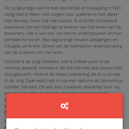
Als zorgkundige werk ik met veel liefde en toewijding in WZC
Heilig Hart in Nijlen. Het zorgen voor ouderen is niet alleen
mijn beroep, maar ook mijn passie. Ik vind het ontzettend
waardevol om een bijdrage te leveren aan het leven van de
bewoners. Het is een eer om hen te ondersteunen en hun
verhalen te horen. Elke dag brengt nieuwe uitdagingen en
vreugde, en ik leer zoveel van de wijsheid en levenservaring
van de ouderen om me heen.
Voordat ik de zorg ontdekte, heb ik enkele jaren in de
verkoop gewerkt. Hoewel ik die tijd ook met veel plezier heb
doorgebracht, miste ik de diepe voldoening die ik nu ervaar
in de zorg. Daarnaast heb ik ook mijn diploma als binnenhuis
schilder behaald. Dit was een creatieve uitlaatklep voor mij,
iets waar ik echt van genoot, maar het gaf me niet de
vervulling die ik zocht. Het was pas toen ik in de zorg
terechtkwam dat ik het gevoel kreeg dat ik echt iets
betekende voor anderen.
Creativiteit is altijd een belangrijk onderdeel van mijn leven
geweest. Of het nu gaat om schilderen of het inrichten van