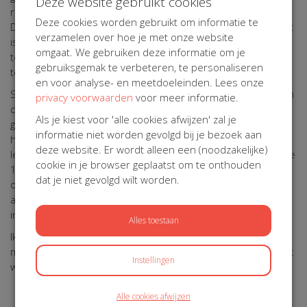
Deze website gebruikt cookies
ruimtes, ik hou ervan om mijn creatieve kant te uiten.
Deze cookies worden gebruikt om informatie te
Daarnaast heb ik een grote passie voor wedstrijdvissen. Het
verzamelen over hoe je met onze website
is een geweldige manier om te ontspannen en de natuur in
omgaat. We gebruiken deze informatie om je
te gaan. Het geeft me de kans om even alles los te laten en
gebruiksgemak te verbeteren, te personaliseren
te genieten van de rust en de schoonheid om me heen.
en voor analyse- en meetdoeleinden. Lees onze
Sinds juli 2024 is ons leven echter compleet veranderd. Mijn
privacy voorwaarden
voor meer informatie.
dochtertje, Emma, heeft de diagnose diabetes type 1
Als je kiest voor 'alle cookies afwijzen' zal je
gekregen, en daarnaast ook coeliakie. Deze diagnoses
informatie niet worden gevolgd bij je bezoek aan
hebben een grote impact op ons gezin en ons dagelijkse
deze website. Er wordt alleen een (noodzakelijke)
leven. Daarom heb ik deze actie opgestart: om diabetes type
cookie in je browser geplaatst om te onthouden
1 onder de aandacht te brengen. Er heerst nog veel
dat je niet gevolgd wilt worden.
onwetendheid en een verkeerd beeld over deze
aandoening, en ik vind het belangrijk om hierover te
informeren en bewustzijn te creëren.
Alles toestaan
Ik ben dankbaar voor de reis die ik heb gemaakt en de
mensen die ik heb ontmoet. Elke stap heeft me gevormd tot
Instellingen
wie ik nu ben.
Alle cookies afwijzen