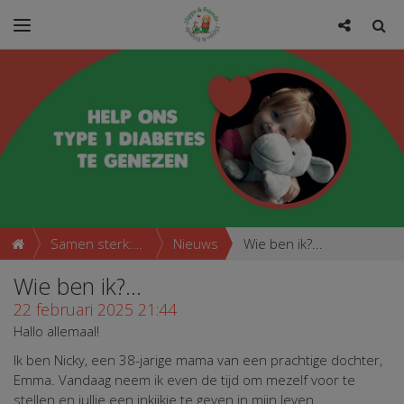
Samen sterk:
Nieuws
Wie ben ik?...
Emma voor
Wie ben ik?...
22 februari 2025 21:44
Hippo &
Hallo allemaal!
Friends
Ik ben Nicky, een 38-jarige mama van een prachtige dochter,
Emma. Vandaag neem ik even de tijd om mezelf voor te
stellen en jullie een inkijkje te geven in mijn leven.