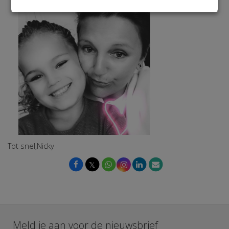
Tot snel,Nicky
𝕏
Meld je aan voor de nieuwsbrief